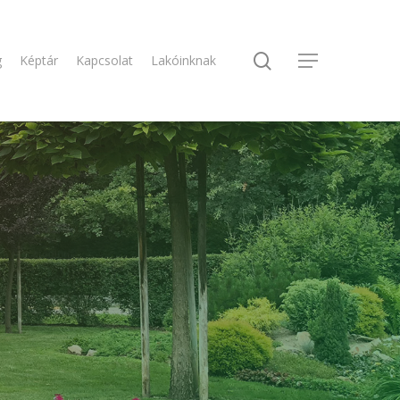
search
g
Képtár
Kapcsolat
Lakóinknak
Menu