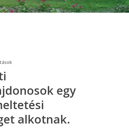
atások
ti
ajdonosok egy
eltetési
et alkotnak.