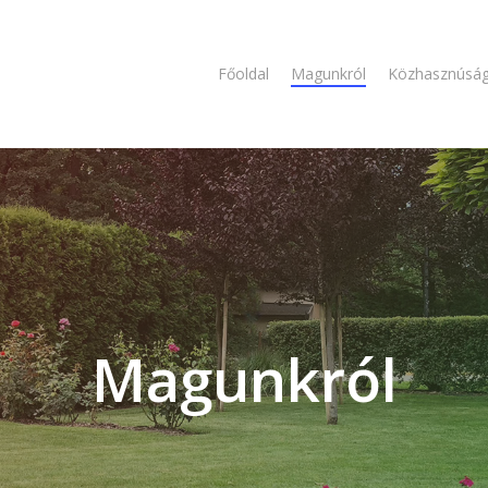
Főoldal
Magunkról
Közhasznúsá
Magunkról