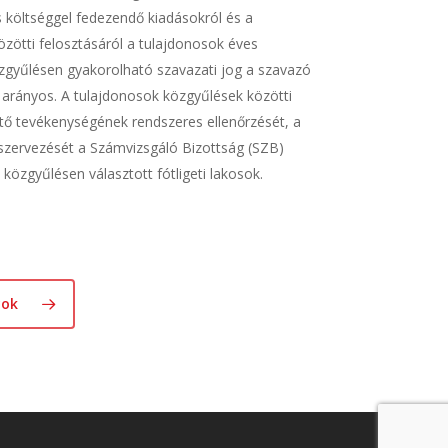
 költséggel fedezendő kiadásokról és a
zötti felosztásáról a tulajdonosok éves
zgyűlésen gyakorolható szavazati jog a szavazó
l arányos. A tulajdonosok közgyűlések közötti
ető tevékenységének rendszeres ellenőrzését, a
szervezését a Számvizsgáló Bizottság (SZB)
a közgyűlésen választott fótligeti lakosok.
yok