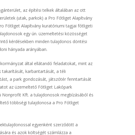
agánterület, az építési telkek általában az ott
rületek (utak, parkok) a Pro Fótliget Alapítvány
 Fótliget Alapítvány kuratóriumi tagjai fótligeti
ktulajdonosok egy ún. üzemeltetési közösséget
rintő kérdésekben minden tulajdonos döntési
jdoni hányada arányában.
ormányzat által ellátandó feladatokat, mint az
 takarítását, karbantartását, a téli
ítást, a park gondozását, játszótér fenntartását
latot az üzemeltető Fótliget Lakópark
 Nonprofit Kft. a tulajdonosok megbízásából és
eltető többségi tulajdonosa a Pro Fótliget
ektulajdonossal egyenként szerződött a
tására és azok költségét számlázza a