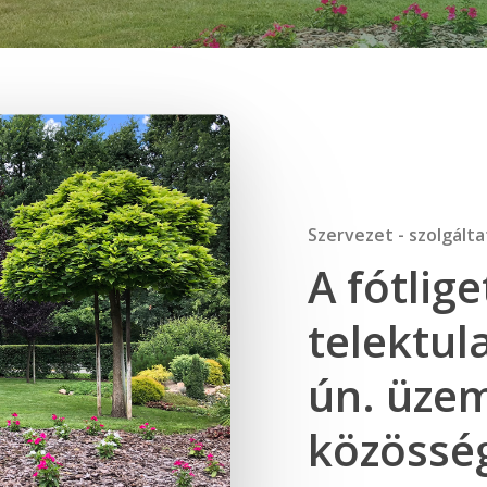
Szervezet - szolgált
A fótlige
telektul
ún. üzem
közösség