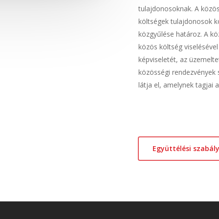
tulajdonosoknak. A közös
költségek tulajdonosok kö
közgyűlése határoz. A kö
közös költség viseléséve
képviseletét, az üzemelt
közösségi rendezvények 
látja el, amelynek tagjai 
Együttélési szabál