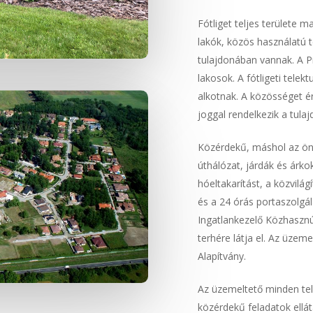
Fótliget teljes területe m
lakók, közös használatú te
tulajdonában vannak. A Pro
lakosok. A fótligeti tele
alkotnak. A közösséget é
joggal rendelkezik a tula
Közérdekű, máshol az önk
úthálózat, járdák és árkok
hóeltakarítást, a közvilág
és a 24 órás portaszolgá
Ingatlankezelő Közhasznú
terhére látja el. Az üzem
Alapítvány.
Az üzemeltető minden tel
közérdekű feladatok ellá